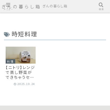
ぎんの暮らし箱
ぎんの暮らし箱
メニュー
検索
時短料理
料理
【ニトリ】レンジ
で蒸し野菜が
できちゃうセイ
ロを購入
2025.10.24