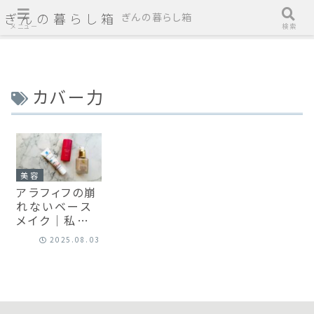
ぎんの暮らし箱
ぎんの暮らし箱
メニュー
検索
カバー力
美容
アラフィフの崩
れないベース
メイク｜私の
神アイテム3選
2025.08.03