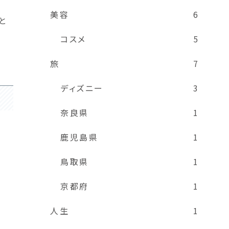
美容
6
と
コスメ
5
旅
7
ディズニー
3
奈良県
1
鹿児島県
1
鳥取県
1
京都府
1
人生
1