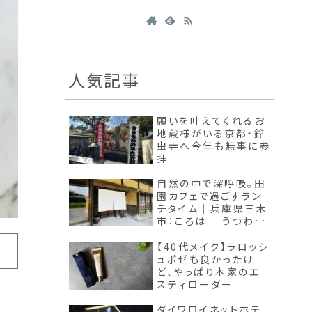
人気記事
願いを叶えてくれるお
地蔵様がいる京都・鈴
虫寺へ今年も無事に参
拝
自然の中で深呼吸。田
園カフェで過ごすラン
チタイム｜兵庫県三木
市：ころは －うつわと
道具と喫茶室
【40代メイク】ラロッシ
ュポゼも良かったけ
ど、やっぱり本家のエ
スティローダー
ダイワロイネットホテ