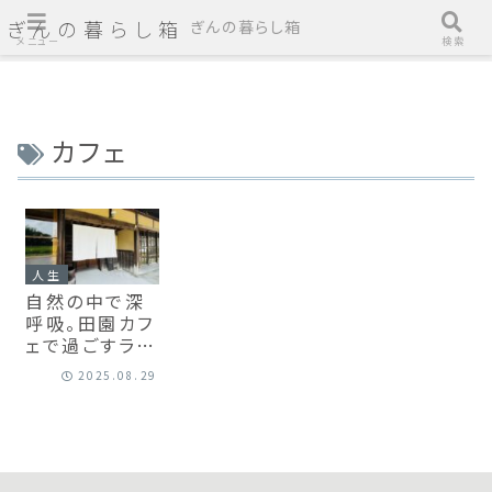
ぎんの暮らし箱
ぎんの暮らし箱
メニュー
検索
カフェ
人生
自然の中で深
呼吸。田園カフ
ェで過ごすラン
チタイム｜兵
2025.08.29
庫県三木市：こ
ろは －うつわ
と道具と喫茶
室